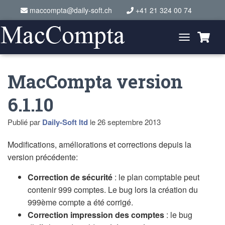
maccompta@daily-soft.ch
+41 21 324 00 74
T
o
g
g
MacCompta version
l
e
N
6.1.10
a
v
Publié par
Daily-Soft ltd
le
26 septembre 2013
i
g
a
Modifications, améliorations et corrections depuis la
t
version précédente:
i
o
n
Correction de sécurité
: le plan comptable peut
contenir 999 comptes. Le bug lors la création du
999ème compte a été corrigé.
Correction impression des comptes
: le bug