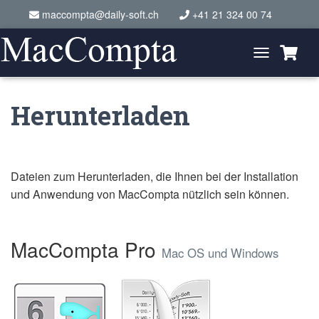
maccompta@daily-soft.ch
+41 21 324 00 74
T
o
g
g
Herunterladen
l
e
N
a
v
i
Dateien zum Herunterladen, die Ihnen bei der Installation
g
und Anwendung von MacCompta nützlich sein können.
a
t
i
o
MacCompta Pro
n
Mac OS und Windows