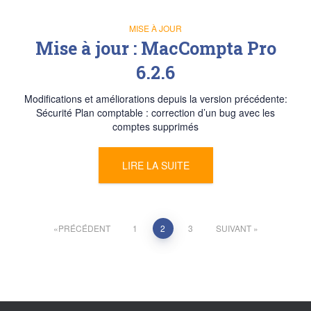
MISE À JOUR
Mise à jour : MacCompta Pro
6.2.6
Modifications et améliorations depuis la version précédente:
Sécurité Plan comptable : correction d’un bug avec les
comptes supprimés
LIRE LA SUITE
Pagination
PRÉCÉDENT
1
2
3
SUIVANT
des
publications